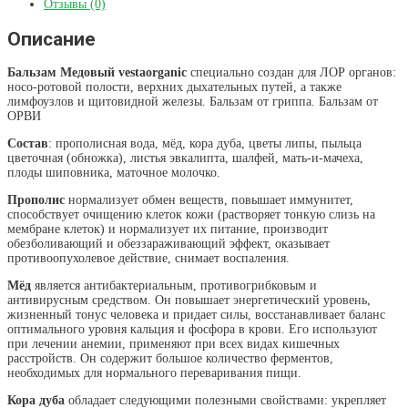
Отзывы (0)
Описание
Бальзам Медовый vestaorganic
специально создан для ЛОР органов:
носо-ротовой полости, верхних дыхательных путей, а также
лимфоузлов и щитовидной железы. Бальзам от гриппа. Бальзам от
ОРВИ
Состав
: прополисная вода, мёд, кора дуба, цветы липы, пыльца
цветочная (обножка), листья эвкалипта, шалфей, мать-и-мачеха,
плоды шиповника, маточное молочко.
Прополис
нормализует обмен веществ, повышает иммунитет,
способствует очищению клеток кожи (растворяет тонкую слизь на
мембране клеток) и нормализует их питание, производит
обезболивающий и обеззараживающий эффект, оказывает
противоопухолевое действие, снимает воспаления.
Мёд
является антибактериальным, противогрибковым и
антивирусным средством. Он повышает энергетический уровень,
жизненный тонус человека и придает силы, восстанавливает баланс
оптимального уровня кальция и фосфора в крови. Его используют
при лечении анемии, применяют при всех видах кишечных
расстройств. Он содержит большое количество ферментов,
необходимых для нормального переваривания пищи.
Кора дуба
обладает следующими полезными свойствами: укрепляет