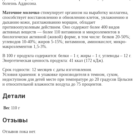
болезнь Аддисона.
Маточное молочко
стимулирует организм на выработку коллагена,
способствует восстановлению и обновлению клеток, увлажнению и
дыханию кожи, разглаживанию морщин, обладает
противоопухолевым действием. Оно содержит более 400 видов
активных веществ — более 110 витаминов и микроэлементов в
биологически активной (живой) форме, в том числе: белков 20-50%;
углеводов 10-40%; жиров 5-15%; витаминов, аминокислот, микро-
макроэлементов 1,5-3%.
В 100 г продукта содержится: белки – 1 г, жиры – 1 г, углеводы – 12 г.
Энергетическая ценность продукта: 41 ккал (172 кДж).
Срок годности: 12 месяцев с даты изготовления.
Условия хранения: в упаковке производителя в темном, сухом,
недоступном для детей месте при температуре до 20 градусов Цельсия
и относительной влажности воздуха до 75 процентов.
Детали
Вес
110 г
Отзывы
Отзывов пока нет.