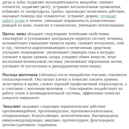
десна и зубы; подавляет жизнедеятельность микробов; снимает
отечности; подавляет рвоту; устраняет воспалительные проявления;
избавляет от гипергидроза, грибка; производит мочегонное действие;
оказывает помощь при гельминтозе; устраняет диарею;
улучшает
работу почек
и печени; уменьшает выраженность аллергических
реакций на коже; помогает в гинекологии; уменьшает интоксикацию.
Цветы липы
обладают следующими лечебными свойствами:
тонизируют и успокаивают центральную нервную систему человека;
незначительно уменьшают вязкость крови; снимают воспаление, отёк
и зуд; считаются жаропонижающим и мочегонным средством;
улучшают пищеварение, увеличивают секрецию сока в желудке;
снижают в крови уровень сахара; ускоряют обмен веществ; лечат
воспаления мочеполовой системы; увеличивают образование желчи,
улучшают её поступление в двенадцатиперстную кишку.
Пыльца цветочная
(обножка) после переработки пчелами становится
гипоаллергенной. Она питает клетки и помогает снизить уровень
холестерина в крови, служит хорошей профилактикой атеросклероза, а
в сочетании с маточным молочком — благоприятно воздействует на
работу почек и мочевыделительной системы, эффективно помогает
повысить иммунитет.
Эвкалипт
оказывает следующее терапевтическое действие:
противомикробное; противовирусное; противовоспалительное;
отхаркивающее; болеутоляющее; антисептическое; бактерицидное;
иммуномодулирующее; вяжущее; противозудное; фунгицидное;
антиэкссудативное; седативное.