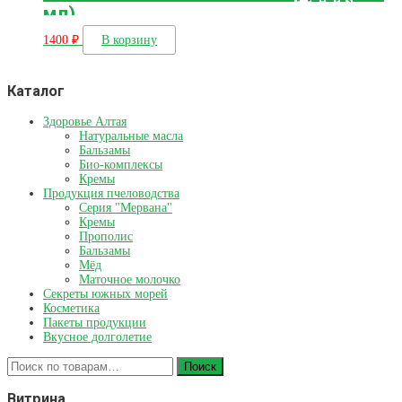
мл)
1400
₽
В корзину
Каталог
Здоровье Алтая
Натуральные масла
Бальзамы
Био-комплексы
Кремы
Продукция пчеловодства
Серия "Мервана"
Кремы
Прополис
Бальзамы
Мёд
Маточное молочко
Секреты южных морей
Косметика
Пакеты продукции
Вкусное долголетиe
Искать:
Поиск
Витрина