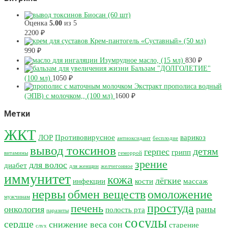
Биосан (60 шт)
Оценка
5.00
из 5
2200
₽
Крем-пантогель «Суставный» (50 мл)
990
₽
Изумрудное масло, (15 мл)
830
₽
Бальзам "ДОЛГОЛЕТИЕ"
(100 мл)
1050
₽
Экстракт прополиса водный
(ЭПВ) с молочком,, (100 мл)
1600
₽
Метки
ЖКТ
ЛОР
Противовирусное
варикоз
антиоксидант
бесплодие
вывод токсинов
детям
герпес
грипп
витамины
геморрой
зрение
для волос
диабет
для женщин
желчегонное
иммунитет
кожа
лёгкие
инфекции
кости
массаж
нервы
обмен веществ
омоложение
мужчинам
простуда
печень
онкология
раны
полость рта
паразиты
сосуды
сердце
снижение веса
сон
старение
слух