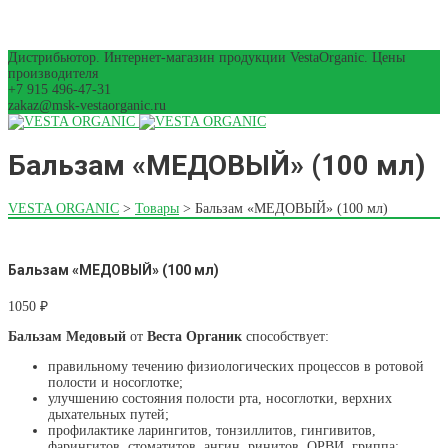
Дистрибьютор. Интернет-магазин продукции VestaOrganic. Цены
производителя
+7 915 496-47-31
zakaz@msk-vestaorganic.ru
Бальзам «МЕДОВЫЙ» (100 мл)
VESTA ORGANIC
>
Товары
>
Бальзам «МЕДОВЫЙ» (100 мл)
Бальзам «МЕДОВЫЙ» (100 мл)
1050
₽
Бальзам Медовый
от
Веста Органик
способствует:
правильному течению физиологических процессов в ротовой
полости и носоглотке;
улучшению состояния полости рта, носоглотки, верхних
дыхательных путей;
профилактике ларингитов, тонзиллитов, гингивитов,
фарингитов, стоматитов, ангин, ринитов, ОРВИ, гриппа;