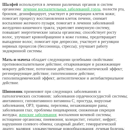
Шалфей
используется в лечении различных органов и систем
организма:
лечение воспалительных заболеваний горла
, полости рта,
бронхов; дезинфицирует, участвует в регенерации клеток кожи;
помогает процессу восстановления клеток печени, снимает
воспаление желчного пузыря; помогает в лечении заболеваний
желудочно-кишечного тракта; укрепляет иммунную систему,
повышает энергетические запасы организма; способствует росту
волос, улучшает кровообращение в коже головы, предотвращает
выпадение волос; помогает при депрессии, участвует в регуляции
нервных процессов (бессонница, стрессы); улучшает работу
эндокринной системы.
Мать-и-мачеха
обладает следующими целебными свойствами:
противовоспалительное действие; отхаркивающее и разжижающее
мокроту действие; потогонное действие; спазмолитический эффект;
регенерирующее действие; гипотензивное действие;
гиполипидемический эффект; антисептическое и антибактериальное
действие.
Шиповник
применяют при следующих заболеваниях и
патологических состояниях: заболевания сердечнососудистой системы;
авитаминоз; гиповитаминоз витамина C; простуда, вирусные
заболевания, ОРЗ; травмы, переломы, незаживающие раны;
заболевания глаз; проблемы пищеварения; сниженная секреция
желудка;
женские заболевания
; воспаления мочевой системы;
истощение организма; пневмония; холецистит; гепатит; нефрит;
нарушения солевого обмена; сахарный диабет; геморрагический
диатез; малярия; злокачественные новообразования; лучевая болезнь;