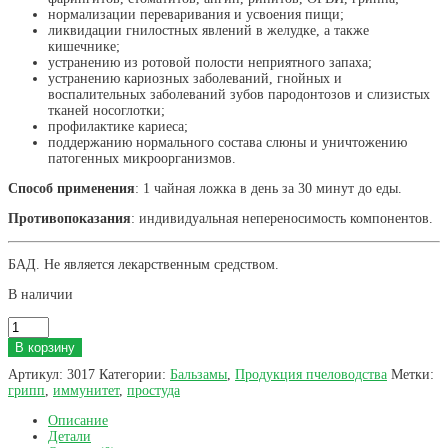
нормализации переваривания и усвоения пищи;
ликвидации гнилостных явлений в желудке, а также
кишечнике;
устранению из ротовой полости неприятного запаха;
устранению кариозных заболеваний, гнойных и
воспалительных заболеваний зубов пародонтозов и слизистых
тканей носоглотки;
профилактике кариеса;
поддержанию нормального состава слюны и уничтожению
патогенных микроорганизмов.
Способ применения
: 1 чайная ложка в день за 30 минут до еды.
Противопоказания
: индивидуальная непереносимость компонентов.
БАД. Не является лекарственным средством.
В наличии
Количество
товара
В корзину
Бальзам
"МЕДОВЫЙ"
Артикул:
3017
Категории:
Бальзамы
,
Продукция пчеловодства
Метки:
(100
грипп
,
иммунитет
,
простуда
мл)
Описание
Детали