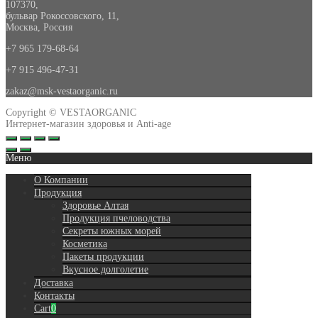
107370
,
бульвар Рокоссовского, 11
,
Москва, Россия
+7 965 179-68-64
+7 915 496-47-31
zakaz@msk-vestaorganic.ru
Copyright © VESTAORGANIC
Интернет-магазин здоровья и Anti-age
Меню
О Компании
Продукция
Здоровье Алтая
Продукция пчеловодства
Секреты южных морей
Косметика
Пакеты продукции
Вкусное долголетиe
Доставка
Контакты
Cart
0