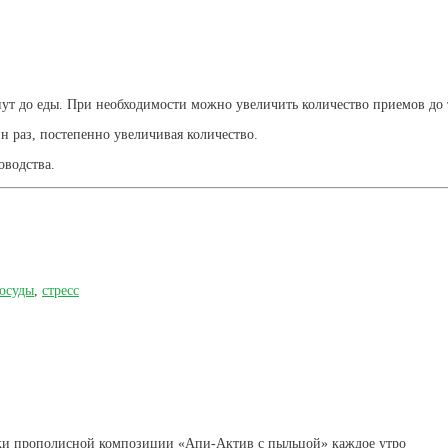
нут до еды. При необходимости можно увеличить количество приемов до т
н раз, постепенно увеличивая количество.
оводства.
осуды
,
стресс
жки прополисной композиции «Апи-Актив с пыльцой» каждое утро