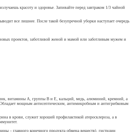
лучаешь красоту и здоровье. Запивайте перед завтраком 1/3 чайной
выводит все лишнее. После такой безупречной уборки наступает очередь
 новых проектов, заботливой женой и мамой или заботливым мужем и
инк, витамины А, группы В и Е, кальций, медь, алюминий, кремний, а
е. Обладает мощным антисептическим, антимикробным и антигрибковым
рина в крови, служит хорошей профилактикой атеросклероза, а в
ммунитет.
вины – главного конечного продукта обмена веществ), гистидин