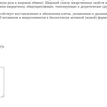
омную роль в жировом обмене). Широкий спектр лекарственных свойств п
анию кверцетина); общеукрепляющее, тонизирующее и диуретическое сре
пособствует восстановлению и обновлению клеток, увлажнению и дыхан
10 витаминов и микроэлементов в биологически активной (живой) форме,
г)»