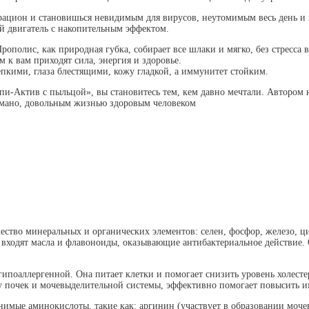
ацион и становишься невидимым для вирусов, неутомимым весь день и из
й двигатель с накопительным эффектом.
полис, как природная губка, собирает все шлаки и мягко, без стресса 
 к вам приходят сила, энергия и здоровье.
епкими, глаза блестящими, кожу гладкой, а иммунитет стойким.
и-Актив с пыльцой», вы становитесь тем, кем давно мечтали. Автором
умано, довольным жизнью здоровым человеком
ество минеральных и органических элементов: селен, фосфор, железо, ц
о входят масла и флавоноиды, оказывающие антибактериальное действи
ипоаллергенной. Она питает клетки и помогает снизить уровень холесте
ту почек и мочевыделительной системы, эффективно помогает повысить и
имые аминокислоты, такие как: аргинин (участвует в образовании моче