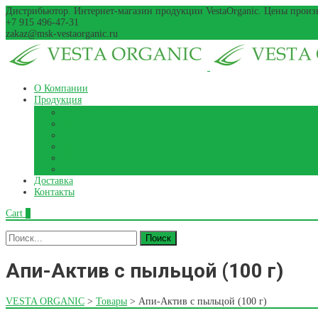
Дистрибьютор. Интернет-магазин продукции VestaOrganic. Цены произ
+7 915 496-47-31
zakaz@msk-vestaorganic.ru
Перейти
О Компании
к
Продукция
содержанию
Здоровье Алтая
Продукция пчеловодства
Секреты южных морей
Косметика
Пакеты продукции
Вкусное долголетиe
Доставка
Контакты
Cart
0
Поиск
для:
Апи-Актив с пыльцой (100 г)
VESTA ORGANIC
>
Товары
>
Апи-Актив с пыльцой (100 г)