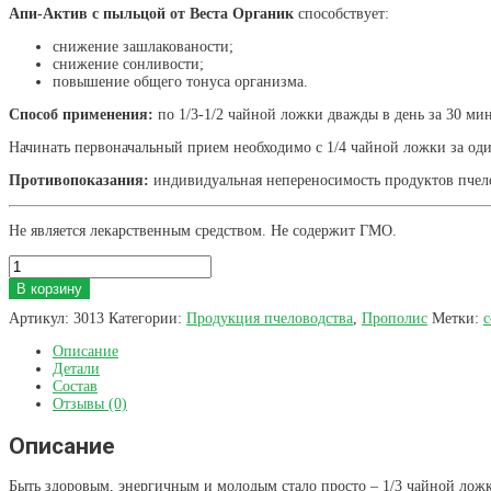
Апи-Актив с пыльцой от Веста Органик
способствует:
снижение зашлакованости;
снижение сонливости;
повышение общего тонуса организма.
Способ применения:
по 1/3-1/2 чайной ложки дважды в день за 30 ми
Начинать первоначальный прием необходимо с 1/4 чайной ложки за оди
Противопоказания:
индивидуальная непереносимость продуктов пчел
Не является лекарственным средством. Не содержит ГМО.
Количество
товара
В корзину
Апи-
Актив
Артикул:
3013
Категории:
Продукция пчеловодства
,
Прополис
Метки:
с
с
пыльцой
Описание
(100
Детали
г)
Состав
Отзывы (0)
Описание
Быть здоровым, энергичным и молодым стало просто – 1/3 чайной ло