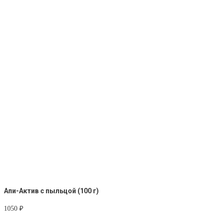
Апи-Актив с пыльцой (100 г)
1050
₽