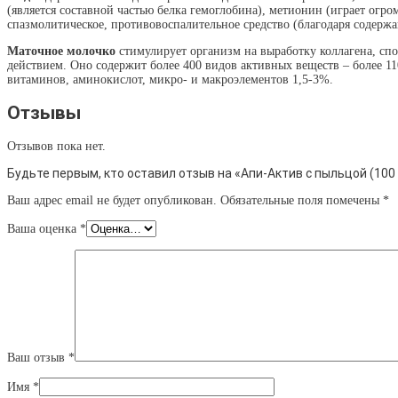
(является составной частью белка гемоглобина), метионин (играет огр
спазмолитическое, противовоспалительное средство (благодаря содерж
Маточное молочко
стимулирует организм на выработку коллагена, с
действием. Оно содержит более 400 видов активных веществ – более 1
витаминов, аминокислот, микро- и макроэлементов 1,5-3%.
Отзывы
Отзывов пока нет.
Будьте первым, кто оставил отзыв на «Апи-Актив с пыльцой (100 
Ваш адрес email не будет опубликован.
Обязательные поля помечены
*
Ваша оценка
*
Ваш отзыв
*
Имя
*