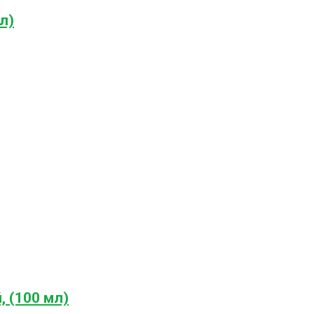
л)
 (100 мл)