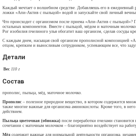
Каждый мечтает о волшебном средстве. Добавляешь его в ежедневный р
ложки «Апи-Актив с пыльцой» водой и запускайте свой личный вечны
Что происходит с организмом после приема «Апи-Актив с пыльцой»? Про
остальных компонентов. Вместе с пыльцой, мёдом и маточным молочком
Рог изобилия пчелиного улья обогатит ваш организм, сделав сосуды кр
С каждым днем, насыщая свой организм прополисной композицией «Ап
отцом, крепким и выносливым сотрудником, успевающим все, что зад
Детали
Вес
110 г
Состав
прополис, пыльца, мёд, маточное молочко.
Прополис
– полезное природное вещество, в котором содержится множ
также многие важные для организма аминокислоты. Кроме того, в нег
действием.
Пыльца цветочная (обножка)
после переработки пчелами становится г
сочетании с маточным молочком – благоприятно воздействует на рабо
Мёд
содержит важные для нормальной деятельности организма, незамен