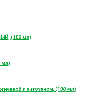
ЫЙ, (100 мл)
 мл)
огневкой и хитозаном, (100 мл)