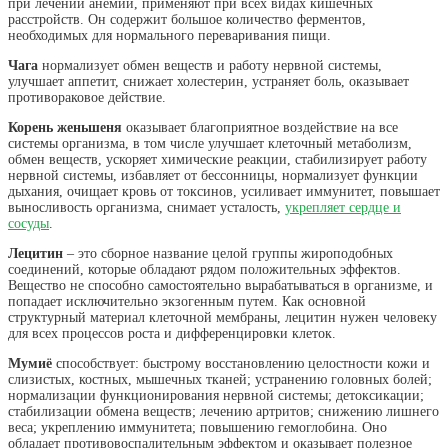
при лечении анемии, применяют при всех видах кишечных
расстройств. Он содержит большое количество ферментов,
необходимых для нормального переваривания пищи.
Чага
нормализует обмен веществ и работу нервной системы,
улучшает аппетит, снижает холестерин, устраняет боль, оказывает
противораковое действие.
Корень женьшеня
оказывает благоприятное воздействие на все
системы организма, в том числе улучшает клеточный метаболизм,
обмен веществ, ускоряет химические реакции, стабилизирует работу
нервной системы, избавляет от бессонницы, нормализует функции
дыхания, очищает кровь от токсинов, усиливает иммунитет, повышает
выносливость организма, снимает усталость,
укрепляет сердце и
сосуды
.
Лецитин
– это сборное название целой группы жироподобных
соединений, которые обладают рядом положительных эффектов.
Вещество не способно самостоятельно вырабатываться в организме, и
попадает исключительно экзогенным путем. Как основной
структурный материал клеточной мембраны, лецитин нужен человеку
для всех процессов роста и дифференцировки клеток.
Мумиё
способствует: быстрому восстановлению целостности кожи и
слизистых, костных, мышечных тканей; устранению головных болей;
нормализации функционирования нервной системы; детоксикации;
стабилизации обмена веществ; лечению артритов; снижению лишнего
веса; укреплению иммунитета; повышению гемоглобина. Оно
обладает противовоспалительным эффектом и оказывает полезное