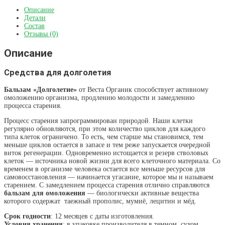
мл)
Описание
Детали
Состав
Отзывы (0)
Описание
Средства для долголетия
Бальзам «Долголетие»
от Веста Органик способствует активному
омоложению организма, продлению молодости и замедлению
процесса старения.
Процесс старения запрограммирован природой. Наши клетки
регулярно обновляются, при этом количество циклов для каждого
типа клеток ограничено. То есть, чем старше мы становимся, тем
меньше циклов остается в запасе и тем реже запускается очередной
виток регенерации. Одновременно истощается и резерв стволовых
клеток — источника новой жизни для всего клеточного материала. Со
временем в организме человека остается все меньше ресурсов для
самовосстановления — начинается угасание, которое мы и называем
старением. С замедлением процесса старения отлично справляются
бальзам для омоложения
— биологически активные вещества
которого содержат таежный прополис, мумиё, лецитин и мёд.
Срок годности
: 12 месяцев с даты изготовления.
Условия хранения
: в упаковке производителя в темном, сухом,