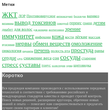
Метки
ЖКТ
ЛОР
Противовирусное
варикоз
антиоксидант
бесплодие
вывод токсинов
детям
герпес
грипп
витамины
геморрой
зрение
для волос
диабет
для женщин
желчегонное
иммунитет
кожа
лёгкие
инфекции
кости
массаж
нервы
обмен веществ
омоложение
мужчинам
простуда
печень
онкология
раны
полость рта
паразиты
сосуды
сердце
снижение веса
сон
старение
слух
суставы
стресс
тонус
щитовидка
холестерин
хрящ
Коротко
Вся продукция компании производится с использованием передовых
технологий в соответствии с требованиями российских и
международных стандартов качества и проходит строгий контроль.
Поиск новых решений, расширение кругозора, обретение новых
знаний и опыта — помогают нам совершенствоваться и предлагать
лучшее своим партнерам и клиентам!