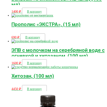
мл)
1400
₽
В корзину
Прополис «ЭКСТРА», (15 мл)
690
₽
В корзину
ЭПВ с молочком на серебряной воде с
огневкой и хитозаном, (100 мл)
1600
₽
В корзину
Хитозан, (100 мл)
4450
₽
В корзину