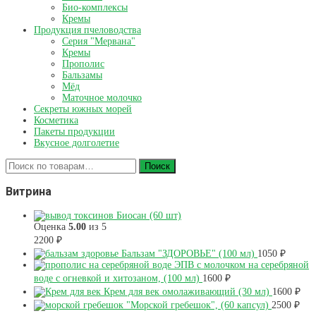
Био-комплексы
Кремы
Продукция пчеловодства
Серия "Мервана"
Кремы
Прополис
Бальзамы
Мёд
Маточное молочко
Секреты южных морей
Косметика
Пакеты продукции
Вкусное долголетиe
Искать:
Поиск
Витрина
Биосан (60 шт)
Оценка
5.00
из 5
2200
₽
Бальзам "ЗДОРОВЬЕ" (100 мл)
1050
₽
ЭПВ с молочком на серебряной
воде с огневкой и хитозаном, (100 мл)
1600
₽
Крем для век омолаживающий (30 мл)
1600
₽
"Морской гребешок", (60 капсул)
2500
₽