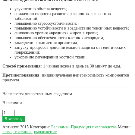
улучшению обмена веществ;
снижению скорости развития различных возрастных
заболеваний;
повышению стрессоустойчивости;
повышению устойчивости к воздействию токсичных веществ;
снижению уровня «вредных» жиров в крови;
повышению обеспеченности клеток кислородом;
замедлению окисления организма;
запуску процессов дополнительной защиты от генетических
повреждений;
ускорению регенерации костной ткани.
Способ применения
: 1 чайная ложка в день за 30 минут до еды.
Противопоказания
: индивидуальная непереносимость компонентов
продукта.
Не является лекарственным средством.
В наличии
Количество
товара
В корзину
Бальзам
"ДОЛГОЛЕТИЕ"
Артикул:
3015
Категории:
Бальзамы
,
Продукция пчеловодства
Метки:
(100
вывод токсинов
,
омоложение